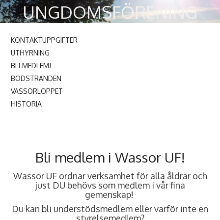
UNGDOMSFÖRENING
r.f.
KONTAKTUPPGIFTER
UTHYRNING
BLI MEDLEM!
BODSTRANDEN
VASSORLOPPET
HISTORIA
Bli medlem i Wassor UF!
Wassor UF ordnar verksamhet för alla åldrar och
just DU behövs som medlem i vår fina
gemenskap!
Du kan bli understödsmedlem eller varför inte en
styrelsemedlem?