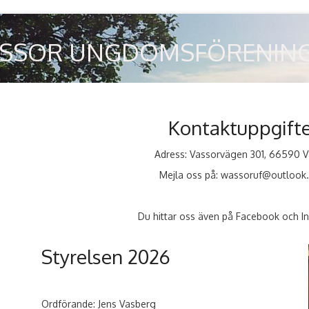
SSOR UNGDOMSFÖRENING r
Kontaktuppgift
Adress: Vassorvägen 301, 66590 V
Mejla oss på: wassoruf@outlook
Du hittar oss även på Facebook och I
Styrelsen 2026
Ordförande: Jens Vasberg