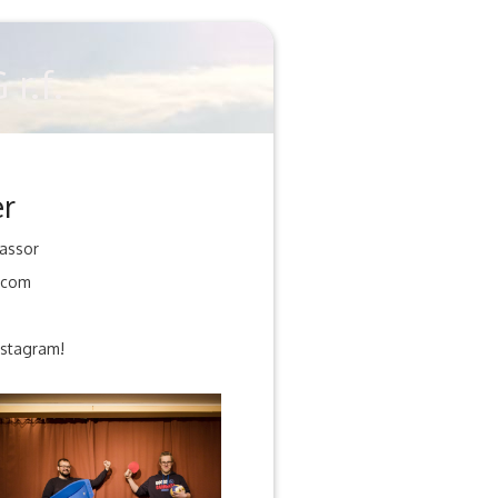
.f.
er
assor
.com
nstagram!